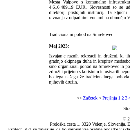
Mesta Valpovo s komunalno infrastruktur
4.616.489,19 EUR. Slovesnosti so se udel
direktorji pristojnih institucij. Ta klju
ravnanja z odpadnimi vodami na območju V
Tradicionalni pohod na Smrekovec
Maj 2023:
Izvajanje raznih rekreacij in druženj, ki ji
gradnjo ekipnega duha in krepitev medsebo
smo organizirali pohod na Smrekovec in po
združili prijetno s koristnim in ustvarili n
bo tega našega že tradicionalnega pohoda 
njihovih družin.
<<
Začetek
<
Prejšnja
1
2
3
Str
© 2
Preloška cesta 1, 3320 Velenje, Slovenija,
Esotech, d.d. se zavezuje, da bo varoval vse osebne podatke v skl