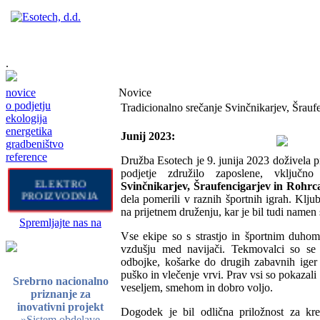
.
novice
Novice
o podjetju
Tradicionalno srečanje Svinčnikarjev, Šrauf
ekologija
energetika
Junij 2023:
gradbeništvo
reference
Družba Esotech je 9. junija 2023 doživela 
podjetje združilo zaposlene, vključ
ELEKTRO
Svinčnikarjev, Šraufencigarjev in Rohrc
PROIZVODNJA
dela pomerili v raznih športnih igrah. Kl
na prijetnem druženju, kar je bil tudi name
Spremljajte nas na
Vse ekipe so s strastjo in športnim duhom
vzdušju med navijači. Tekmovalci so se p
odbojke, košarke do drugih zabavnih iger 
puško in vlečenje vrvi. Prav vsi so pokazali 
Srebrno nacionalno
veseljem, smehom in dobro voljo.
priznanje za
inovativni projekt
Dogodek je bil odlična priložnost za kr
»Sistem obdelave