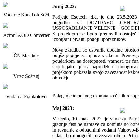
Junij 2023:
Vodarne Kanal ob Soči
Podjetje Esotech, d.d. je dne 23.5.202
pogodbo za DOZIDAVO CENT
USPOSABLJANJE VELENJE – GOI DE
S projektom se bodo prenovili obstoječi 
Acroni AOD Converter
izboljšani bivalni pogoji uporabnikov.
Nova zgradba bo ustvarila dodatne prostor
boljše pogoje za njihov vsakdan. Prenovlj
ČN Mestinje
poudarkom na dostopnosti, varnosti ter funkc
spodbujalo njihov napredek in omogočalo
projektom pokazala svojo zavezanost kakov
Vrtec Šoštanj
območju.
Polaganje temeljnega kamna za čistilno napr
Vodarna Frankolovo
Maj 2023:
V sredo, 10. maja 2023, je v mestu Petri
gradnje čistilne naprave za komunalno odp
in ravnanje z odpadnimi vodami Valpovo-Bel
sklad, bo omogočil povezavo občin Petrije