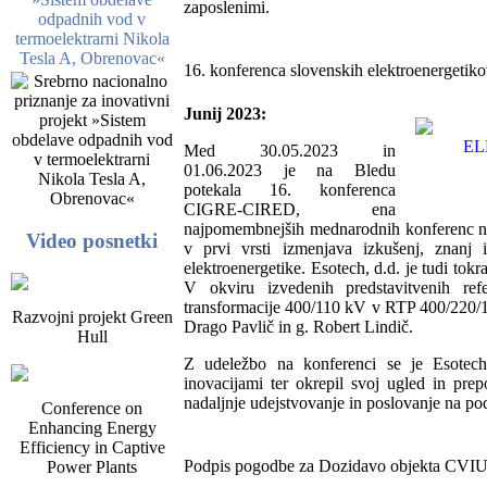
zaposlenimi.
odpadnih vod v
termoelektrarni Nikola
Tesla A, Obrenovac«
16. konferenca slovenskih elektroenerget
Junij 2023:
Med 30.05.2023 in
01.06.2023 je na Bledu
potekala 16. konferenca
CIGRE-CIRED, ena
najpomembnejših mednarodnih konferenc na
Video posnetki
v prvi vrsti izmenjava izkušenj, znanj 
elektroenergetike. Esotech, d.d. je tudi tok
V okviru izvedenih predstavitvenih refe
transformacije 400/110 kV v RTP 400/220/11
Razvojni projekt Green
Drago Pavlič in g. Robert Lindič.
Hull
Z udeležbo na konferenci se je Esotech,
inovacijami ter okrepil svoj ugled in pre
nadaljnje udejstvovanje in poslovanje na pod
Conference on
Enhancing Energy
Efficiency in Captive
Podpis pogodbe za Dozidavo objekta CVIU
Power Plants