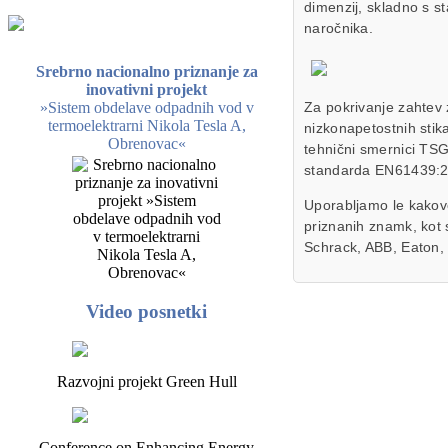
dimenzij, skladno s s
naročnika.
Srebrno nacionalno priznanje za
inovativni projekt
»Sistem obdelave odpadnih vod v
Za pokrivanje zahtev 
termoelektrarni Nikola Tesla A,
nizkonapetostnih stika
Obrenovac«
tehnični smernici TS
standarda EN61439:2
Uporabljamo le kakov
priznanih znamk, kot
Schrack, ABB, Eaton, 
Video posnetki
Razvojni projekt Green Hull
Conference on Enhancing Energy