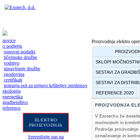
.
novice
Proizvodnja elektro opr
o podjetju
osnovni podatki
PROIZVODN
hčerinske družbe
SKLOPI MOČNOSTNIH 
vodstvo
upravljanje družbe
SESTAVI ZA GRADBIŠČ
zgodovina
certifikati
SESTAVI ZA DISTRIBU
notranja pot za prijavo kršiteljev predpisov
ekologija
REFERENCE 2020
energetika
gradbeništvo
PROIZVODNJA EL
reference
V Esotechu že desetle
ELEKTRO
močnostnih in krmilni
PROIZVODNJA
Področje proizvodnje 
označevanje in kontrol
Spremljajte nas na