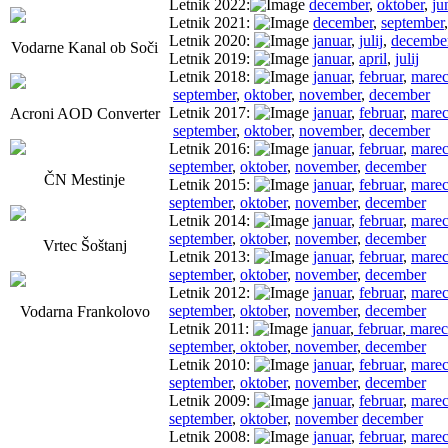
Letnik 2022:
december
,
oktober
,
ju
Letnik 2021:
december
,
september
Letnik 2020:
januar
,
julij
,
decembe
Vodarne Kanal ob Soči
Letnik 2019:
januar
,
april
,
julij
Letnik 2018:
januar
,
februar
,
mare
september
,
oktober
,
november
,
december
Letnik 2017:
januar
,
februar
,
mare
Acroni AOD Converter
september
,
oktober
,
november
,
december
Letnik 2016:
januar
,
februar
,
mare
september
,
oktober
,
november
,
december
ČN Mestinje
Letnik 2015:
januar
,
februar
,
mare
september
,
oktober
,
november
,
december
Letnik 2014:
januar
,
februar
,
mare
september
,
oktober
,
november
,
december
Vrtec Šoštanj
Letnik 2013:
januar
,
februar
,
mare
september
,
oktober
,
november
,
december
Letnik 2012:
januar
,
februar
,
mare
september
,
oktober
,
november
,
december
Vodarna Frankolovo
Letnik 2011:
januar
,
februar
,
marec
september
,
oktober
,
november
,
december
Letnik 2010:
januar
,
februar
,
mare
september
,
oktober
,
november
,
december
Letnik 2009:
januar
,
februar
,
mare
september
,
oktober
,
november
december
Letnik 2008:
januar
,
februar
,
mare