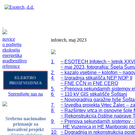
.
novice
infotech, maj 2023
o podjetju
ekologija
energetika
gradbeništvo
1 	~ ESOTECH Infotech ~ letnik XXVI

reference
	~ maj 2023, fotografija: Špela Šumah

2 	~ kazalo vsebine ~ kolofon ~ nagovor vodstva

ELEKTRO
4 	~ Izgradnja stikališča NEP NOP II

PROIZVODNJA
	~ FNE CČN in FNE CERO

5 	~ Prenova sekundarnih sistemov elektrarn HE Dravograd, HE Vuzenica in HE Mariborski otok

Spremljajte nas na
6 	~ 110 kV GIS stikališče Šoštanj

	~ Novogradnja garažne hiše Šoštanj

7 	~ Izvedba projekta Vrtec Žalec – zahod

8 	~ Razširitev vrtca in osnovne šole Mozirje

	~ Rekonstrukcija čistilne naprave Turnišče

Srebrno nacionalno
9 	~ Prenova sekundarnih sistemov - lot STR in obnova strojne opreme turbin agregatov na HE Dravograd, 

priznanje za
          HE Vuzenica in HE Mariborski otok
inovativni projekt
10 	~ Dogradnja in rekonstrukcija postrojenja za prečiščevanje odpadnih vod aglomeracije Pitomača

»Sistem obdelave