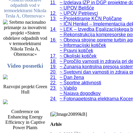
11 	~ Izdelava IZP in DGP projektne dokumentacije za Izgradnjo vodovoda Letošč Mozirje

odpadnih vod v
	~ UPOV Belišće

termoelektrarni Nikola
12 	~ UPOV Petrijevci

Tesla A, Obrenovac«
13 	~ Projektiranje KČN Poljčane

	~ IČN Henkel – Implementacija dekanterja

14 	~ LEK – Izvedba Egalizacijskega bazena

	~ Rekonstrukcija kompresorske postaje, egalizacijskega bazena in strojnega zgoščanja blata na ČN Vipava

16 	~ Obnova strojne opreme turbin agregatov na HE Dravograd, HE Vuzenica in HE Mariborski otok

	~ Informacijski kotiček

	~ Pravni kotiček

17 	~ Okoljski kotiček

18 	~ Poročilo varnosti in zdravja pri delu za leto 2022

Video posnetki
19 	~ Zunanja kontrolna presoja sistema vodenja 2023

20 	~ Svetovni dan varnosti in zdraja pri delu

21 	~ Dan žena

22 	~ Športne aktivnosti

Razvojni projekt Green
23 	~ Vabilo

Hull
	~ Najava dogodkov

Conference on
[
20899kB]
Enhancing Energy
Efficiency in Captive
Arhiv
Power Plants