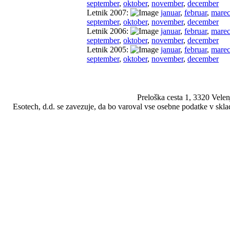
september
,
oktober
,
november
,
december
Letnik 2007:
januar
,
februar
,
mare
september
,
oktober
,
november
,
december
Letnik 2006:
januar
,
februar
,
mare
september
,
oktober
,
november
,
december
Letnik 2005:
januar
,
februar
,
mare
september
,
oktober
,
november
,
december
Preloška cesta 1, 3320 Vele
Esotech, d.d. se zavezuje, da bo varoval vse osebne podatke v skla