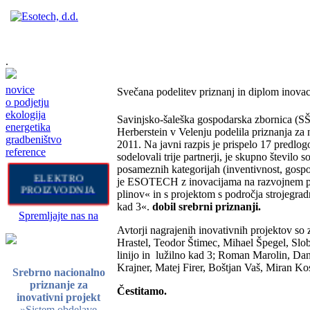
.
novice
Svečana podelitev priznanj in diplom inovac
o podjetju
ekologija
Savinjsko-šaleška gospodarska zbornica (SŠG
energetika
Herberstein v Velenju podelila priznanja za 
gradbeništvo
2011. Na javni razpis je prispelo 17 predlog
reference
sodelovali trije partnerji, je skupno število
posameznih kategorijah (inventivnost, gospoda
ELEKTRO
je ESOTECH z inovacijama na razvojnem pro
PROIZVODNJA
plinov« in s projektom s področja strojegradn
kad 3«.
dobil srebrni priznanji.
Spremljajte nas na
Avtorji nagrajenih inovativnih projektov so z
Hrastel, Teodor Štimec, Mihael Špegel, Slob
linijo in lužilno kad 3; Roman Marolin, Da
Krajner, Matej Firer, Boštjan Vaš, Miran Ko
Srebrno nacionalno
priznanje za
Čestitamo.
inovativni projekt
»Sistem obdelave